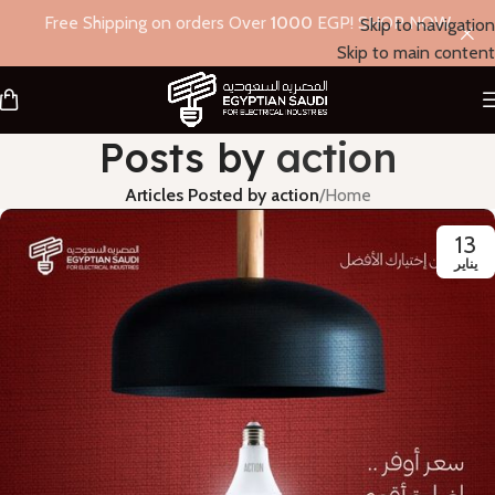
Free Shipping on orders Over
1000
EGP! SHOP NOW
Skip to navigation
Skip to main content
Posts by
action
Articles Posted by action
/
Home
13
يناير