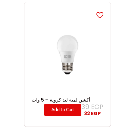
أكشن لمبة ليد كروية – 5 وات
39
EGP
Add to Cart
32
EGP