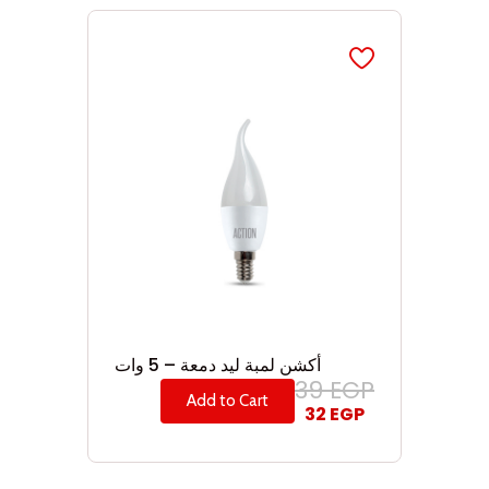
أكشن لمبة ليد دمعة – 5 وات
39
EGP
Add to Cart
32
EGP