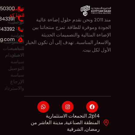
عن
تواصل
550300
معنا
الشركة
343391
منذ 2011 ونحن نقدم حلول ​​إضاءة عالية
تواصل
الرئيسية
الجودة وموفرة للطاقة. تمزج منتجاتنا بين
من
معنا
343392
نحن
سياسة
الإضاءة المثالية والتصميمات الحديثة
eg.com
المنتجات
الخصوصية
والاسعار المناسبة.. نهدف إلى أن نكون الخيار
سياسة
التخفيضات
الأول لكل بيت.
الاخبار
الاستخدام
سياسة
التوصيل
سياسة
الإرجاع
والاسترداد
2p14, التجمعات الاستثمارية
المنطقة الصناعية, مدينة العاشر من
رمضان, الشرقية