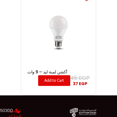
أكشن لمبة ليد – 9 وات
45
EGP
Add to Cart
37
EGP
عن
تواصل
550300
معنا
الشركة