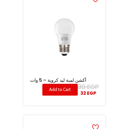
أكشن لمبة ليد كروية – 5 وات
39
EGP
Add to Cart
32
EGP