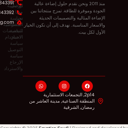
343391
منذ 2011 ونحن نقدم حلول ​​إضاءة عالية
تواصل
الرئيسية
الجودة وموفرة للطاقة. تمزج منتجاتنا بين
من
معنا
343392
نحن
سياسة
الإضاءة المثالية والتصميمات الحديثة
eg.com
المنتجات
الخصوصية
والاسعار المناسبة.. نهدف إلى أن نكون الخيار
سياسة
التخفيضات
الأول لكل بيت.
الاخبار
الاستخدام
سياسة
التوصيل
سياسة
الإرجاع
والاسترداد
2p14, التجمعات الاستثمارية
المنطقة الصناعية, مدينة العاشر من
رمضان, الشرقية