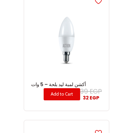
أكشن لمبة ليد بلحة – 5 وات
39
EGP
Add to Cart
32
EGP