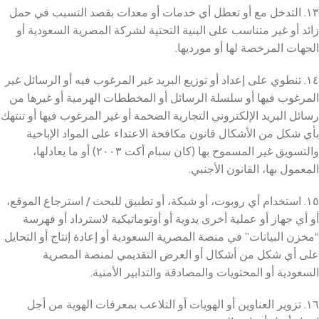
١٣. التدخل مع أو تعطل أي خدمات أو معدات بقصد التسبب في حمل
زائد أو غير متناسب على البنية التحتية لشركة المصرية السعودية أو
الجهات المرخصة لها أو مورديها.
١٤. تنطوي على إعداد أو توزيع البريد غير المرغوب فيه أو الرسائل غير
المرغوب فيها أو سلسلة الرسائل أو المخططات الهرمية أو غيرها من
رسائل البريد الإلكتروني التجارية الضخمة أو غير المرغوب فيها أو تنتهك
بأي شكل من الأشكال قانون مكافحة الاعتداء على المواد الإباحية
والتسويق غير المسموح بها (كان سبام أكت ٢٠٠٣) أو ما يعادلها،
المعمول بها، القانون الأجنبي.
١٥. استخدام أي روبوت، أو شبكة، أو تطبيق للبحث / استرجاع الموقع،
أو أي جهاز أو عملية أخرى يدوية أو أوتوماتيكية لاسترداد أو فهرسة
“مخزن البيانات” في منصة المصرية السعودية أو إعادة إنتاج أو التحايل
على أي شكل من أشكال أو العرض التقديمي لمنصة المصرية
السعودية أو المحتويات والمصادقة والتدابير الأمنية.
١٦. تزوير العناوين أو الهويات أو التلاعب بمعرفات الهوية من أجل