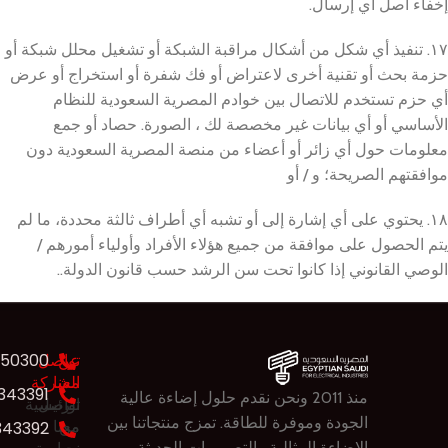
إخفاء أصل أي إرسال.
١٧. تنفيذ أي شكل من أشكال مراقبة الشبكة أو تشغيل محلل شبكة أو
حزمة بحث أو تقنية أخرى لاعتراض أو فك شفرة أو استخراج أو عرض
أي حزم تستخدم للاتصال بين خوادم المصرية السعودية للنظام
الأساسي أو أي بيانات غير مخصصة لك ، الصورة. حصاد أو جمع
معلومات حول أي زائر أو أعضاء من منصة المصرية السعودية دون
موافقتهم الصريحة؛ و / أو
١٨. يحتوي على أي إشارة إلى أو تشبه أي أطراف ثالثة محددة، ما لم
يتم الحصول على موافقة من جميع هؤلاء الأفراد وأولياء أمورهم /
الوصي القانوني إذا كانوا تحت سن الرشد حسب قانون الدولة..
عن
تواصل
550300
معنا
الشركة
343391
منذ 2011 ونحن نقدم حلول ​​إضاءة عالية
تواصل
الرئيسية
الجودة وموفرة للطاقة. تمزج منتجاتنا بين
من
معنا
343392
الإضاءة المثالية والتصميمات الحديثة