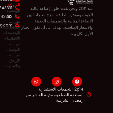
معنا
الشركة
343391
منذ 2011 ونحن نقدم حلول ​​إضاءة عالية
تواصل
الرئيسية
الجودة وموفرة للطاقة. تمزج منتجاتنا بين
من
معنا
343392
نحن
سياسة
الإضاءة المثالية والتصميمات الحديثة
eg.com
المنتجات
الخصوصية
والاسعار المناسبة.. نهدف إلى أن نكون الخيار
سياسة
التخفيضات
الأول لكل بيت.
الاخبار
الاستخدام
سياسة
التوصيل
سياسة
الإرجاع
والاسترداد
2p14, التجمعات الاستثمارية
المنطقة الصناعية, مدينة العاشر من
رمضان, الشرقية